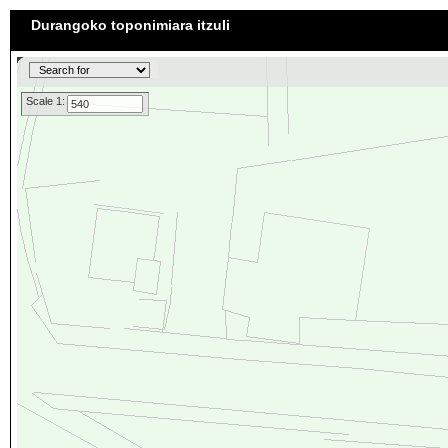
Durangoko toponimiara itzuli
Scale 1: