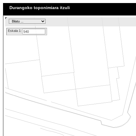
Durangoko toponimiara itzuli
Eskala 1: