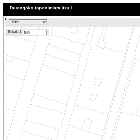
Durangoko toponimiara itzuli
Eskala 1: