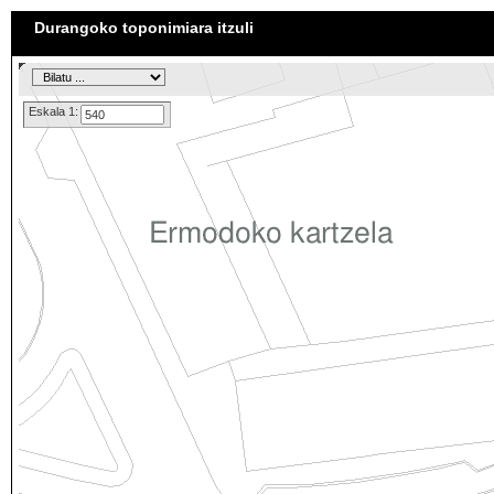
Durangoko toponimiara itzuli
Eskala 1: