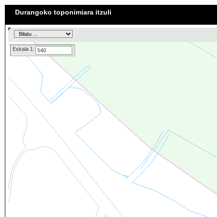
Durangoko toponimiara itzuli
Eskala 1: