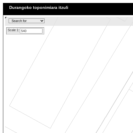
Durangoko toponimiara itzuli
Scale 1: